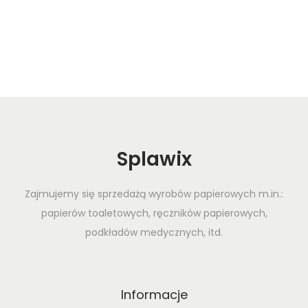
p
o
o
r
s
e
t
F
:
e
r
r
a
Splawix
g
a
Zajmujemy się sprzedażą wyrobów papierowych m.in.:
m
papierów toaletowych, ręczników papierowych,
o
podkładów medycznych, itd.
’
s
N
Informacje
e