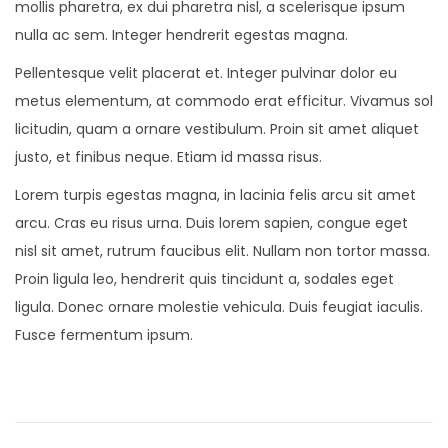
mollis pharetra, ex dui pharetra nisl, a scelerisque ipsum
nulla ac sem. Integer hendrerit egestas magna.
Pellentesque velit placerat et. Integer pulvinar dolor eu
metus elementum, at commodo erat efficitur. Vivamus sol
licitudin, quam a ornare vestibulum. Proin sit amet aliquet
justo, et finibus neque. Etiam id massa risus.
Lorem turpis egestas magna, in lacinia felis arcu sit amet
arcu. Cras eu risus urna. Duis lorem sapien, congue eget
nisl sit amet, rutrum faucibus elit. Nullam non tortor massa.
Proin ligula leo, hendrerit quis tincidunt a, sodales eget
ligula. Donec ornare molestie vehicula. Duis feugiat iaculis.
Fusce fermentum ipsum.
N
P
B
o
a
a
p
b