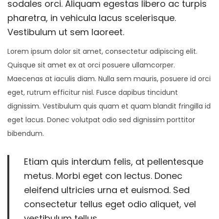
d
1
d
sodales orci. Aliquam egestas libero ac turpis
i
o
0
i
pharetra, in vehicula lacus scelerisque.
o
n
-
n
Vestibulum ut sem laoreet.
n
1
Lorem ipsum dolor sit amet, consectetur adipiscing elit.
6
Quisque sit amet ex at orci posuere ullamcorper.
Maecenas at iaculis diam. Nulla sem mauris, posuere id orci
eget, rutrum efficitur nisl. Fusce dapibus tincidunt
dignissim. Vestibulum quis quam et quam blandit fringilla id
eget lacus. Donec volutpat odio sed dignissim porttitor
bibendum.
Etiam quis interdum felis, at pellentesque
metus. Morbi eget con lectus. Donec
eleifend ultricies urna et euismod. Sed
consectetur tellus eget odio aliquet, vel
vestibulum tellus.