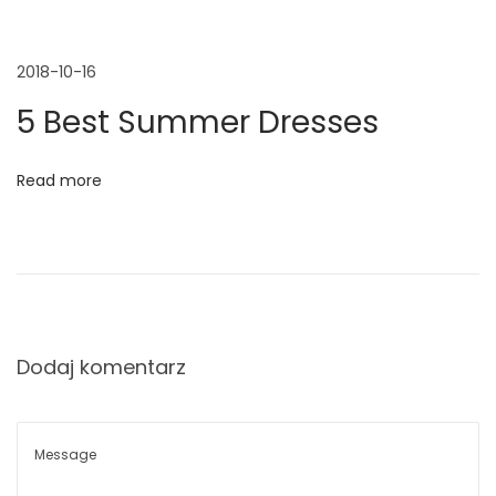
o
p
o
k
2018-10-16
i
H
5 Best Summer Dresses
s
a
s
Read more
u
J
u
s
t
A
r
Dodaj komentarz
r
i
v
e