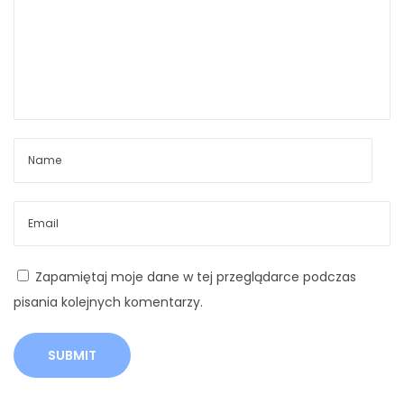
d
T
o
M
i
i
n
i
N
O
a
n
s
S
Zapamiętaj moje dane w tej przeglądarce podczas
t
a
pisania kolejnych komentarzy.
ę
l
p
v
n
a
y
t