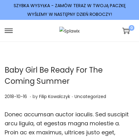
SZYBKA WYSYŁKA - ZAMÓW TERAZ W TWOJĄ PACZKĘ
WYŚLEMY W NASTĘPNY DZIEŃ ROBOCZY!
0
S
S
k
k
i
i
p
p
Baby Girl Be Ready For The
t
t
o
o
Coming Summer
n
c
.
.
a
o
P
2
P
2018-10-16
by
Filip Kowalczyk
Uncategorized
v
n
o
0
o
i
t
s
2
s
Donec accumsan auctor iaculis. Sed suscipit
g
e
t
3
t
arcu ligula, at egestas magna molestie a.
a
n
e
-
e
Proin ac ex maximus, ultrices justo eget,
t
t