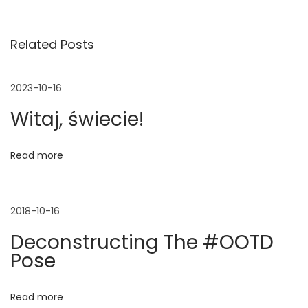
r
y
w
z
B
Related Posts
e
o
i
d
y
n
C
2023-10-16
g
i
a
Witaj, świecie!
p
p
a
o
s
Read more
s
u
c
t
l
:
e
j
2018-10-16
L
Deconstructing The #OOTD
o
a
Pose
o
k
w
b
Read more