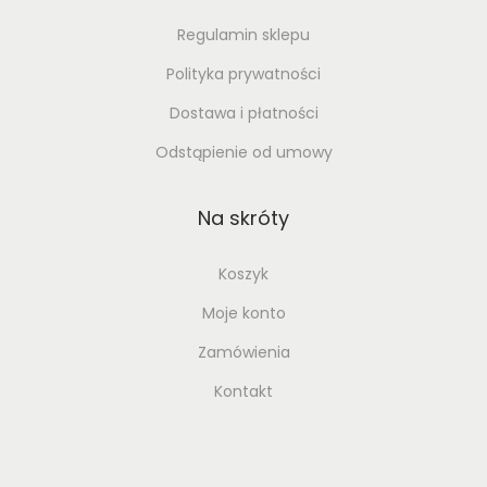
w
Regulamin sklepu
C
h
Polityka prywatności
a
Dostawa i płatności
p
Odstąpienie od umowy
t
e
Na skróty
r
Koszyk
Moje konto
Zamówienia
Kontakt