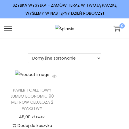
SZYBKA WYSYŁKA - ZAMÓW TERAZ W TWOJĄ PACZKĘ
WYŚLEMY W NASTĘPNY DZIEŃ ROBOCZY!
0
PAPIER TOALETOWY
JUMBO ECONOMIC 90
METROW CELULOZA 2
WARSTWY
48,00
zł
brutto
Dodaj do koszyka