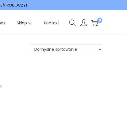
IEŃ ROBOCZY!
0
nas
Sklep
Kontakt
8