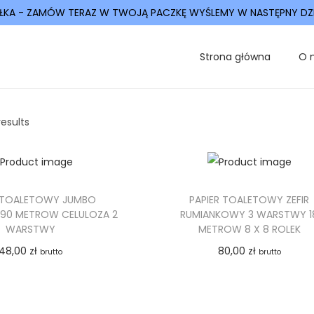
ŁKA - ZAMÓW TERAZ W TWOJĄ PACZKĘ WYŚLEMY W NASTĘPNY DZ
Strona główna
O 
results
R TOALETOWY JUMBO
PAPIER TOALETOWY ZEFIR
90 METROW CELULOZA 2
RUMIANKOWY 3 WARSTWY 1
WARSTWY
METROW 8 X 8 ROLEK
48,00
zł
80,00
zł
brutto
brutto
Dodaj do koszyka
Dodaj do koszyka